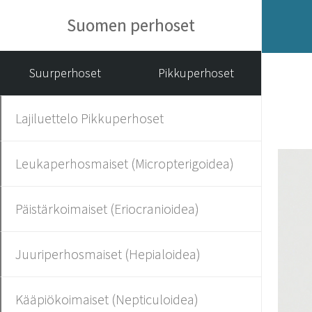
Suomen perhoset
Suurperhoset
Pikkuperhoset
Lajiluettelo Pikkuperhoset
Leukaperhosmaiset (Micropterigoidea)
Päistärkoimaiset (Eriocranioidea)
Juuriperhosmaiset (Hepialoidea)
Kääpiökoimaiset (Nepticuloidea)