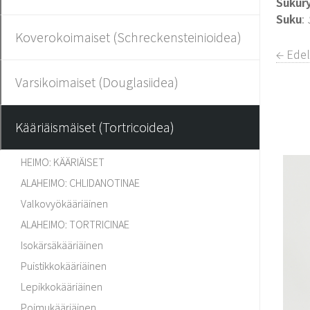
Sukur
Suku
:
Koverokoimaiset (Schreckensteinioidea)
← Ede
Varsikoimaiset (Douglasiidea)
Kääriäismäiset (Tortricoidea)
HEIMO: KÄÄRIÄISET
ALAHEIMO: CHLIDANOTINAE
Valkovyökääriäinen
ALAHEIMO: TORTRICINAE
Isokärsäkääriäinen
Puistikkokääriäinen
Lepikkokääriäinen
Poimukääriäinen