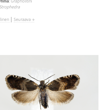
yhmä
: Grapholitini
Strophedra
llinen
│
Seuraava →