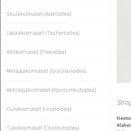
Seulakoimaiset (Adeloidea)
Läiskäkoimaiset (Tischerioidea)
Aitokoimaiset (Tineoidea)
Miinaajakoimaiset (Gracillarioidea)
Kehrääjäkoimaiset (Yponomeutoidea)
Stro
Outokoimaiset (Urodoidea)
Heim
Alahe
Tuikekoimaiset (Choreutoidea)