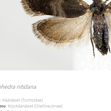
phedra nitidana
o
: Kääriäiset (Tortricidae)
imo
: Kirjokääriäiset (Olethreutinae)