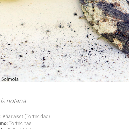
ris notana
o
: Kääriäiset (Tortricidae)
imo
: Tortricinae