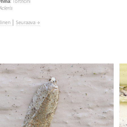
yhmä
: Tortricini
Acleris
llinen
│
Seuraava →