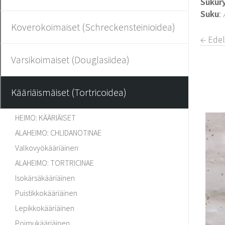
Sukur
Suku
:
Koverokoimaiset (Schreckensteinioidea)
← Ede
Varsikoimaiset (Douglasiidea)
Kääriäismäiset (Tortricoidea)
HEIMO: KÄÄRIÄISET
ALAHEIMO: CHLIDANOTINAE
Valkovyökääriäinen
ALAHEIMO: TORTRICINAE
Isokärsäkääriäinen
Puistikkokääriäinen
Lepikkokääriäinen
Poimukääriäinen