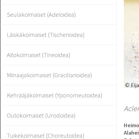
Seulakoimaiset (Adeloidea)
Läiskäkoimaiset (Tischerioidea)
Aitokoimaiset (Tineoidea)
Miinaajakoimaiset (Gracillarioidea)
Kehrääjäkoimaiset (Yponomeutoidea)
Acle
Outokoimaiset (Urodoidea)
Heim
Alahe
Tuikekoimaiset (Choreutoidea)