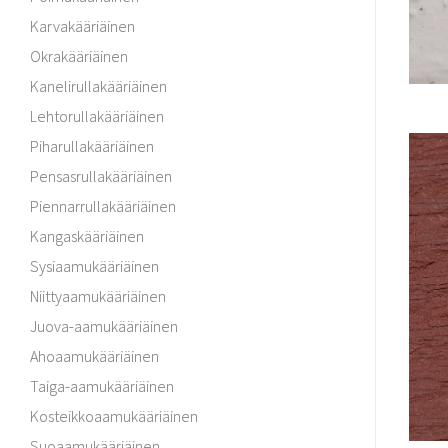
Karvakääriäinen
Okrakääriäinen
Kanelirullakääriäinen
Lehtorullakääriäinen
Piharullakääriäinen
Pensasrullakääriäinen
Piennarrullakääriäinen
Kangaskääriäinen
Sysiaamukääriäinen
Niittyaamukääriäinen
Juova-aamukääriäinen
Ahoaamukääriäinen
Taiga-aamukääriäinen
Kosteikkoaamukääriäinen
Suoaamukääriäinen