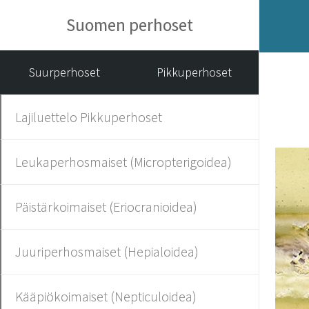
Suomen perhoset
Suurperhoset
Pikkuperhoset
Lajiluettelo Pikkuperhoset
Leukaperhosmaiset (Micropterigoidea)
Päistärkoimaiset (Eriocranioidea)
Juuriperhosmaiset (Hepialoidea)
Kääpiökoimaiset (Nepticuloidea)