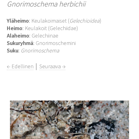
Gnorimoschema herbichii
Yläheimo
: Keulakoimaiset (
Gelechioidea
)
Heimo
: Keulakoit (Gelechiidae)
Alaheimo
: Gelechiinae
Sukuryhmä
: Gnorimoschemini
Suku
:
Gnorimoschema
← Edellinen
│
Seuraava →