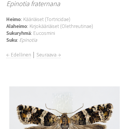
Epinotia fraternana
Heimo
: Kääriäiset (Tortricidae)
Alaheimo
: Kirjokääriäiset (Olethreutinae)
Sukuryhmä
: Eucosmini
Suku
:
Epinotia
← Edellinen
│
Seuraava →