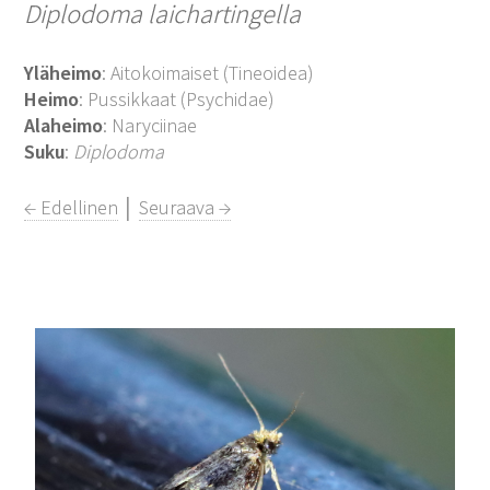
Diplodoma laichartingella
Yläheimo
: Aitokoimaiset (Tineoidea)
Heimo
: Pussikkaat (Psychidae)
Alaheimo
: Naryciinae
Suku
:
Diplodoma
← Edellinen
│
Seuraava →