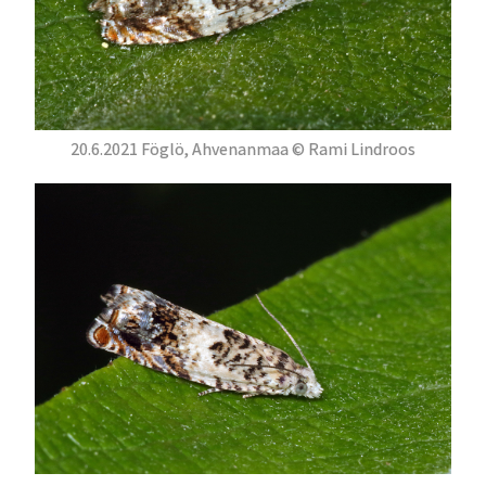
20.6.2021 Föglö, Ahvenanmaa © Rami Lindroos