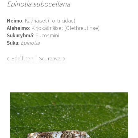
Epinotia subocellana
Heimo
: Kääriäiset (Tortricidae)
Alaheimo
: Kirjokääriäiset (Olethreutinae)
Sukuryhmä
: Eucosmini
Suku
:
Epinotia
← Edellinen
│
Seuraava →