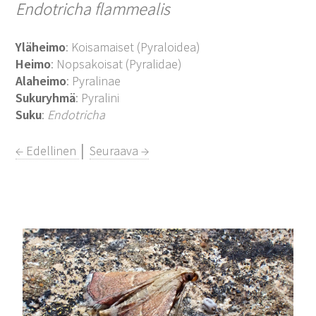
Endotricha flammealis
Yläheimo
: Koisamaiset (Pyraloidea)
Heimo
: Nopsakoisat (Pyralidae)
Alaheimo
: Pyralinae
Sukuryhmä
: Pyralini
Suku
:
Endotricha
← Edellinen
│
Seuraava →