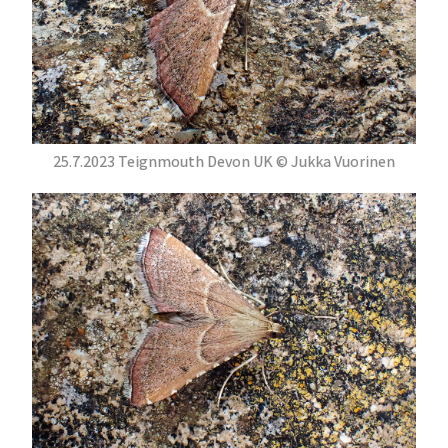
25.7.2023 Teignmouth Devon UK © Jukka Vuorinen