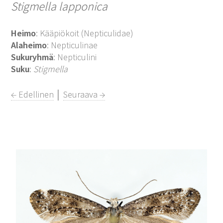
Stigmella lapponica
Heimo
: Kääpiökoit (Nepticulidae)
Alaheimo
: Nepticulinae
Sukuryhmä
: Nepticulini
Suku
:
Stigmella
← Edellinen
│
Seuraava →