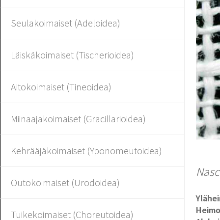
Seulakoimaiset (Adeloidea)
Läiskäkoimaiset (Tischerioidea)
Aitokoimaiset (Tineoidea)
Miinaajakoimaiset (Gracillarioidea)
Kehrääjäkoimaiset (Yponomeutoidea)
Nasci
Outokoimaiset (Urodoidea)
Ylähe
Heim
Tuikekoimaiset (Choreutoidea)