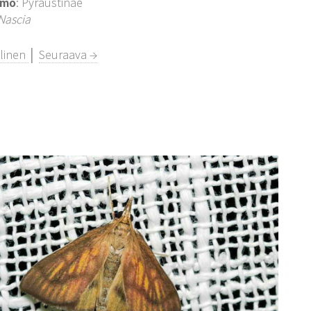
imo
: Pyraustinae
Nascia
llinen
│
Seuraava →