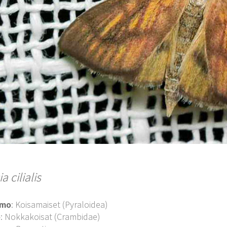
a cilialis
imo
: Koisamaiset (Pyraloidea)
o
: Nokkakoisat (Crambidae)