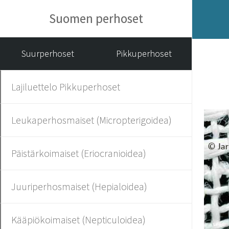
Suomen perhoset
Suurperhoset
Pikkuperhoset
Lajiluettelo Pikkuperhoset
Leukaperhosmaiset (Micropterigoidea)
Päistärkoimaiset (Eriocranioidea)
Juuriperhosmaiset (Hepialoidea)
Kääpiökoimaiset (Nepticuloidea)