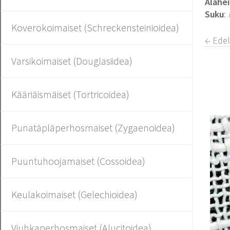
Alahe
Suku
:
Koverokoimaiset (Schreckensteinioidea)
← Ede
Varsikoimaiset (Douglasiidea)
Kääriäismäiset (Tortricoidea)
Punatäpläperhosmaiset (Zygaenoidea)
Puuntuhoojamaiset (Cossoidea)
Keulakoimaiset (Gelechioidea)
Viuhkaperhosmaiset (Alucitoidea)