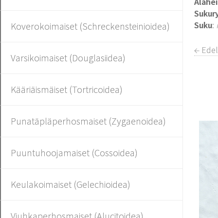
Alahe
Sukur
Suku
:
Koverokoimaiset (Schreckensteinioidea)
← Ede
Varsikoimaiset (Douglasiidea)
Kääriäismäiset (Tortricoidea)
Punatäpläperhosmaiset (Zygaenoidea)
Puuntuhoojamaiset (Cossoidea)
Keulakoimaiset (Gelechioidea)
Viuhkaperhosmaiset (Alucitoidea)