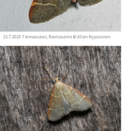
22.7.2025 Tiemassaari, Rantasalmi © Allan Nyyssönen