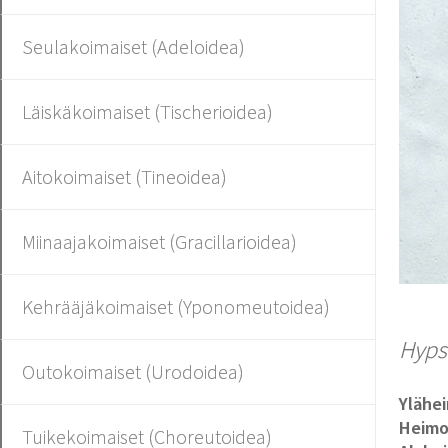
Seulakoimaiset (Adeloidea)
Läiskäkoimaiset (Tischerioidea)
Aitokoimaiset (Tineoidea)
Miinaajakoimaiset (Gracillarioidea)
Kehrääjäkoimaiset (Yponomeutoidea)
Hyps
Outokoimaiset (Urodoidea)
Ylähe
Heim
Tuikekoimaiset (Choreutoidea)