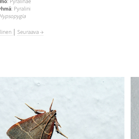
imo
: Pyralinae
yhmä
: Pyralini
Hypsopygia
llinen
│
Seuraava →