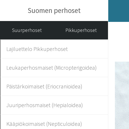
Suomen perhoset
Suurperhoset
Pikkuperhoset
Lajiluettelo Pikkuperhoset
Leukaperhosmaiset (Micropterigoidea)
Päistärkoimaiset (Eriocranioidea)
Juuriperhosmaiset (Hepialoidea)
Kääpiökoimaiset (Nepticuloidea)