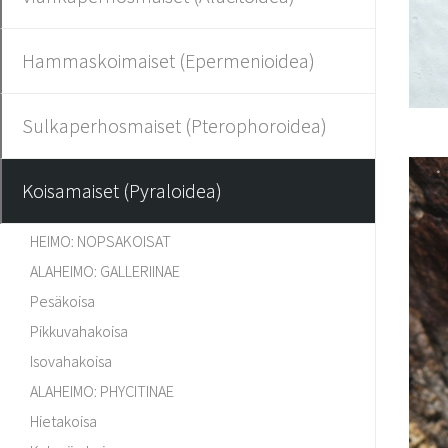
Hammaskoimaiset (Epermenioidea)
Sulkaperhosmaiset (Pterophoroidea)
Koisamaiset (Pyraloidea)
HEIMO: NOPSAKOISAT
ALAHEIMO: GALLERIINAE
Pesäkoisa
Pikkuvahakoisa
Isovahakoisa
ALAHEIMO: PHYCITINAE
Hietakoisa