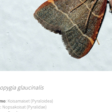
opygia glaucinalis
imo
: Koisamaiset (Pyraloidea)
o
: Nopsakoisat (Pyralidae)