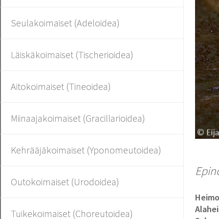
Seulakoimaiset (Adeloidea)
Läiskäkoimaiset (Tischerioidea)
Aitokoimaiset (Tineoidea)
Miinaajakoimaiset (Gracillarioidea)
Kehrääjäkoimaiset (Yponomeutoidea)
Epin
Outokoimaiset (Urodoidea)
Heim
Alahe
Tuikekoimaiset (Choreutoidea)