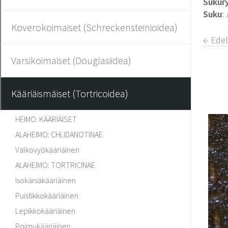
Sukur
Suku
:
Koverokoimaiset (Schreckensteinioidea)
← Ede
Varsikoimaiset (Douglasiidea)
Kääriäismäiset (Tortricoidea)
HEIMO: KÄÄRIÄISET
ALAHEIMO: CHLIDANOTINAE
Valkovyökääriäinen
ALAHEIMO: TORTRICINAE
Isokärsäkääriäinen
Puistikkokääriäinen
Lepikkokääriäinen
Poimukääriäinen