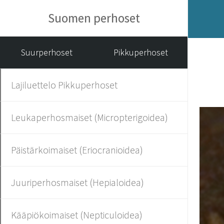
Suomen perhoset
Suurperhoset
Pikkuperhoset
Lajiluettelo Pikkuperhoset
Leukaperhosmaiset (Micropterigoidea)
Päistärkoimaiset (Eriocranioidea)
Juuriperhosmaiset (Hepialoidea)
Kääpiökoimaiset (Nepticuloidea)