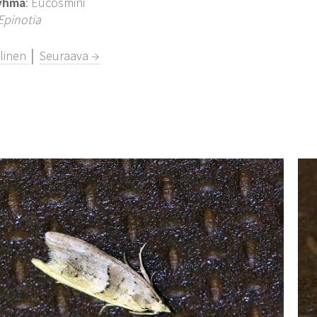
yhmä
: Eucosmini
Epinotia
llinen
│
Seuraava →