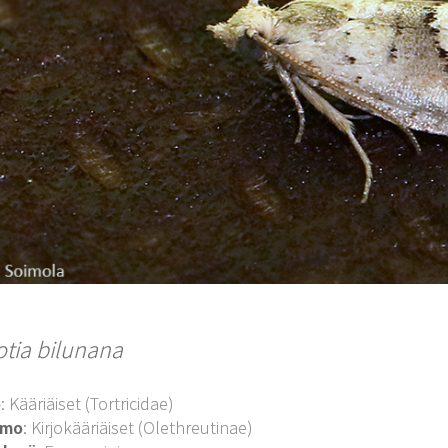
otia bilunana
o
: Kääriäiset (Tortricidae)
imo
: Kirjokääriäiset (Olethreutinae)