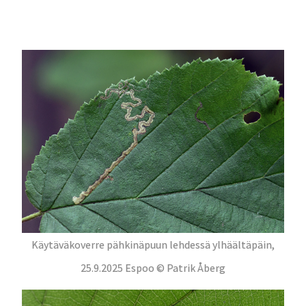
Käytäväkoverre pähkinäpuun lehdessä ylhäältäpäin,
25.9.2025 Espoo © Patrik Åberg