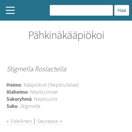
H
a
Pähkinäkääpiökoi
k
u
:
Stigmella floslactella
Heimo
: Kääpiökoit (Nepticulidae)
Alaheimo
: Nepticulinae
Sukuryhmä
: Nepticulini
Suku
:
Stigmella
← Edellinen
│
Seuraava →