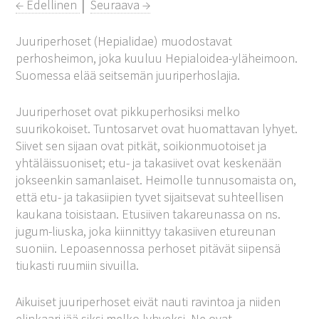
← Edellinen
│
Seuraava →
Juuriperhoset (Hepialidae) muodostavat
perhosheimon, joka kuuluu Hepialoidea-yläheimoon.
Suomessa elää seitsemän juuriperhoslajia.
Juuriperhoset ovat pikkuperhosiksi melko
suurikokoiset. Tuntosarvet ovat huomattavan lyhyet.
Siivet sen sijaan ovat pitkät, soikionmuotoiset ja
yhtäläissuoniset; etu- ja takasiivet ovat keskenään
jokseenkin samanlaiset. Heimolle tunnusomaista on,
että etu- ja takasiipien tyvet sijaitsevat suhteellisen
kaukana toisistaan. Etusiiven takareunassa on ns.
jugum-liuska, joka kiinnittyy takasiiven etureunan
suoniin. Lepoasennossa perhoset pitävät siipensä
tiukasti ruumiin sivuilla.
Aikuiset juuriperhoset eivät nauti ravintoa ja niiden
elinkaari jää siksi melko lyhyeksi. Ne ovat