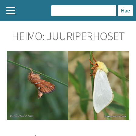
H
a
HEIMO: JUURIPERHOSET
k
u
: