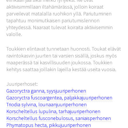
aktiivisimmillaan iltahämärässä, jolloin koiraat
parveilevat matalalla ruohikon yllä. Pariutuminen
tapahtuu monimutkaisen pariutumislennon
yhteydessä. Naaraat tulevat koiraita aktiivisemmin
valolle.
Toukkien elintavat tunnetaan huonosti. Toukat elävät
ravintokasvin juurten tai varsien sisällä, joskus myös
maaperässä tai kasvillisuuden joukossa. Toukkien
kehitys saattaa joillakin lajeilla kestää useita vuosia.
Juuriperhoset:
Gazoryctra ganna, syysjuuriperhonen
Gazoryctra fuscoargentea, paljakkajuuriperhonen
Triodia sylvina, lounaanjuuriperhonen
Korscheltellus lupulina, tarhajuuriperhonen
Korscheltellus fusconebulosus, saniaisperhonen
Phymatopus hecta, pikkujuuriperhonen