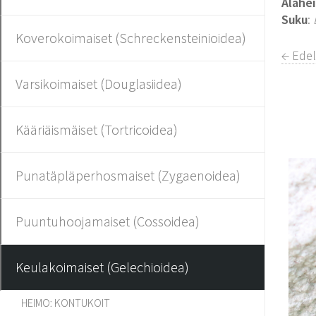
Alahe
Suku
:
Koverokoimaiset (Schreckensteinioidea)
← Edel
Varsikoimaiset (Douglasiidea)
Kääriäismäiset (Tortricoidea)
Punatäpläperhosmaiset (Zygaenoidea)
Puuntuhoojamaiset (Cossoidea)
Keulakoimaiset (Gelechioidea)
HEIMO: KONTUKOIT