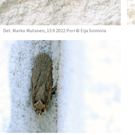
Det. Marko Mutanen, 13.9.2022 Pori © Eija Soimola