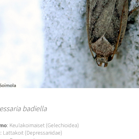
essaria badiella
imo
: Keulakoimaiset (Gelechioidea)
o
: Lattakoit (Depressariidae)