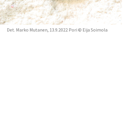
Det. Marko Mutanen, 13.9.2022 Pori © Eija Soimola