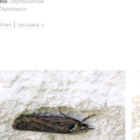
imo
: Depressariinae
Depressaria
linen
│
Seuraava →