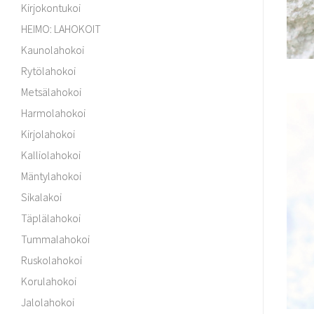
Kirjokontukoi
HEIMO: LAHOKOIT
Kaunolahokoi
Rytölahokoi
Metsälahokoi
Harmolahokoi
Kirjolahokoi
Kalliolahokoi
Mäntylahokoi
Sikalakoi
Täplälahokoi
Tummalahokoi
Ruskolahokoi
Korulahokoi
Jalolahokoi