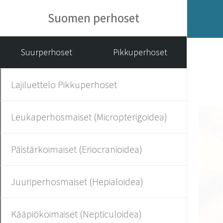
Suomen perhoset
Suurperhoset
Pikkuperhoset
Lajiluettelo Pikkuperhoset
Leukaperhosmaiset (Micropterigoidea)
Päistärkoimaiset (Eriocranioidea)
Juuriperhosmaiset (Hepialoidea)
Kääpiökoimaiset (Nepticuloidea)