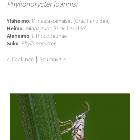
Phyllonorycter joannisi
Yläheimo
: Miinaajakoimaiset (Gracillarioidea)
Heimo
: Miinaajakoit (Gracillariidae)
Alaheimo
: Lithocolletinae
Suku
:
Phyllonorycter
← Edellinen
│
Seuraava →