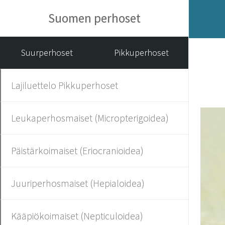
Suomen perhoset
Suurperhoset
Pikkuperhoset
Lajiluettelo Pikkuperhoset
Leukaperhosmaiset (Micropterigoidea)
Päistärkoimaiset (Eriocranioidea)
Juuriperhosmaiset (Hepialoidea)
Kääpiökoimaiset (Nepticuloidea)