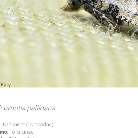
icornutia pallidana
o
: Kääriäiset (Tortricidae)
imo
: Tortricinae