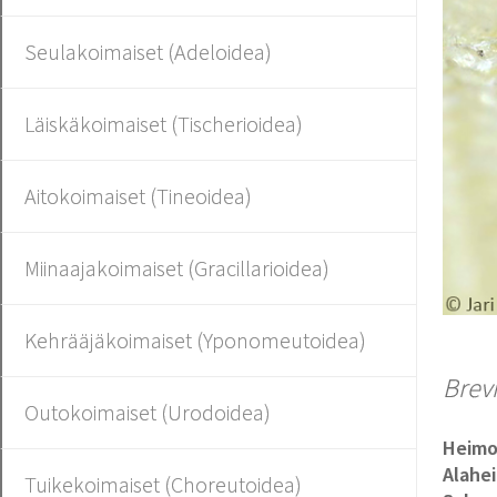
Seulakoimaiset (Adeloidea)
Läiskäkoimaiset (Tischerioidea)
Aitokoimaiset (Tineoidea)
Miinaajakoimaiset (Gracillarioidea)
Kehrääjäkoimaiset (Yponomeutoidea)
Brev
Outokoimaiset (Urodoidea)
Heim
Alahe
Tuikekoimaiset (Choreutoidea)