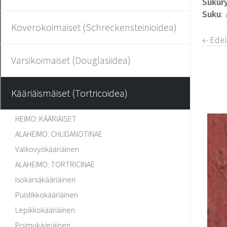
Sukur
Suku
:
Koverokoimaiset (Schreckensteinioidea)
← Edel
Varsikoimaiset (Douglasiidea)
Kääriäismäiset (Tortricoidea)
HEIMO: KÄÄRIÄISET
ALAHEIMO: CHLIDANOTINAE
Valkovyökääriäinen
ALAHEIMO: TORTRICINAE
Isokärsäkääriäinen
Puistikkokääriäinen
Lepikkokääriäinen
Poimukääriäinen