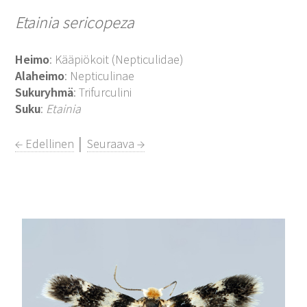
Etainia sericopeza
Heimo
: Kääpiökoit (Nepticulidae)
Alaheimo
: Nepticulinae
Sukuryhmä
: Trifurculini
Suku
:
Etainia
← Edellinen
│
Seuraava →