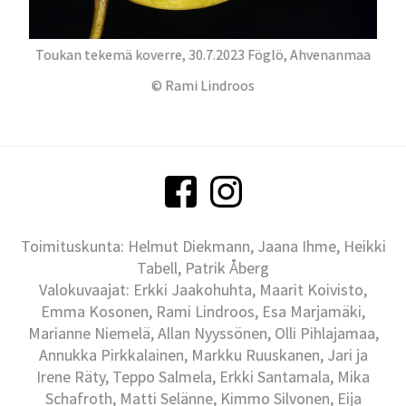
Toukan tekemä koverre, 30.7.2023 Föglö, Ahvenanmaa
© Rami Lindroos
Toimituskunta: Helmut Diekmann, Jaana Ihme, Heikki
Tabell, Patrik Åberg
Valokuvaajat: Erkki Jaakohuhta, Maarit Koivisto,
Emma Kosonen, Rami Lindroos, Esa Marjamäki,
Marianne Niemelä, Allan Nyyssönen, Olli Pihlajamaa,
Annukka Pirkkalainen, Markku Ruuskanen, Jari ja
Irene Räty, Teppo Salmela, Erkki Santamala, Mika
Schafroth, Matti Selänne, Kimmo Silvonen, Eija