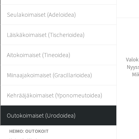
Seulakoimaiset (Adeloidea)
Läiskäkoimaiset (Tischerioidea)
Aitokoimaiset (Tineoidea)
Valok
Nyyss
Mi
Miinaajakoimaiset (Gracillarioidea)
Kehrääjäkoimaiset (Yponomeutoidea)
Outokoimaiset (Urodoidea)
HEIMO: OUTOKOIT