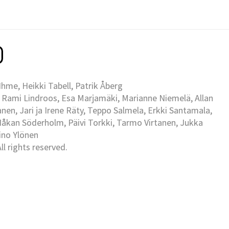
me, Heikki Tabell, Patrik Åberg
 Rami Lindroos, Esa Marjamäki, Marianne Niemelä, Allan
en, Jari ja Irene Räty, Teppo Salmela, Erkki Santamala,
Håkan Söderholm, Päivi Torkki, Tarmo Virtanen, Jukka
Eino Ylönen
l rights reserved.