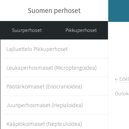
Suomen perhoset
Suurperhoset
Pikkuperhoset
Lajiluettelo Pikkuperhoset
Leukaperhosmaiset (Micropterigoidea)
← Edel
Päistärkoimaiset (Eriocranioidea)
Outoko
Juuriperhosmaiset (Hepialoidea)
Kääpiökoimaiset (Nepticuloidea)