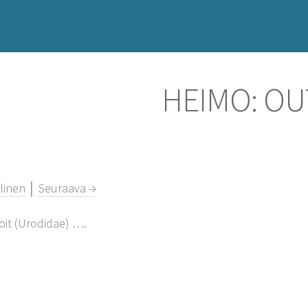
HEIMO: OU
linen
│
Seuraava →
it (Urodidae) ….