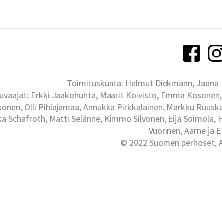
Toimituskunta: Helmut Diekmann, Jaana Ih
uvaajat: Erkki Jaakohuhta, Maarit Koivisto, Emma Kosonen,
önen, Olli Pihlajamaa, Annukka Pirkkalainen, Markku Ruuskan
ka Schafroth, Matti Selänne, Kimmo Silvonen, Eija Soimola, 
Vuorinen, Aarne ja 
© 2022 Suomen perhoset, Al