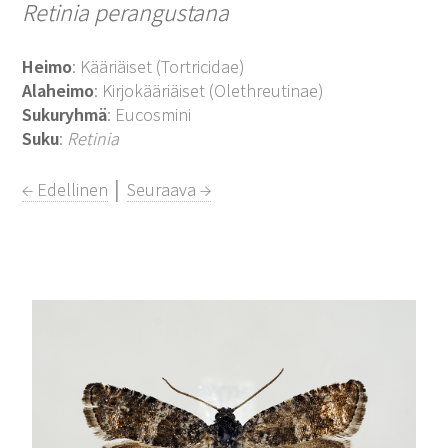
Retinia perangustana
Heimo
: Kääriäiset (Tortricidae)
Alaheimo
: Kirjokääriäiset (Olethreutinae)
Sukuryhmä
: Eucosmini
Suku
:
Retinia
← Edellinen
│
Seuraava →