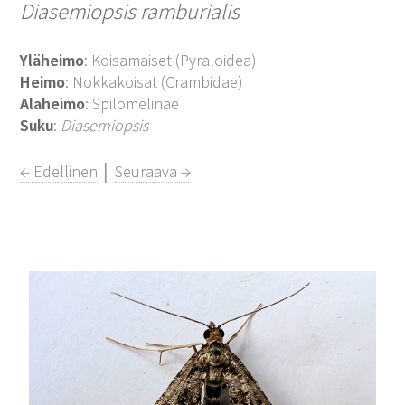
Diasemiopsis ramburialis
Yläheimo
: Koisamaiset (Pyraloidea)
Heimo
: Nokkakoisat (Crambidae)
Alaheimo
: Spilomelinae
Suku
:
Diasemiopsis
← Edellinen
│
Seuraava →