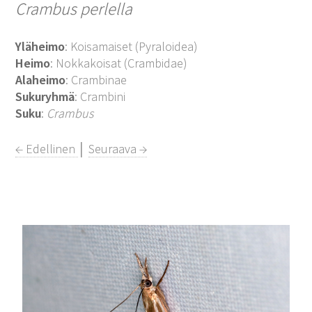
Crambus perlella
Yläheimo
: Koisamaiset (Pyraloidea)
Heimo
: Nokkakoisat (Crambidae)
Alaheimo
: Crambinae
Sukuryhmä
: Crambini
Suku
:
Crambus
← Edellinen
│
Seuraava →