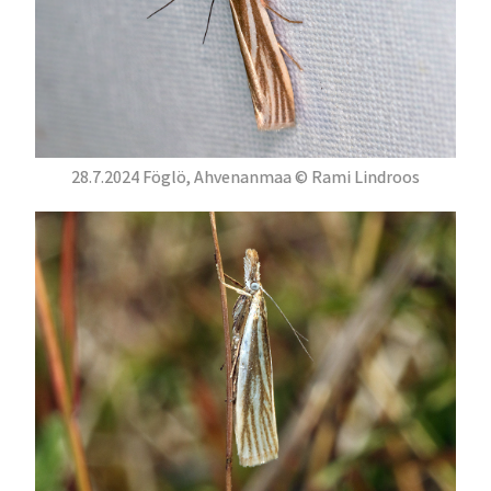
28.7.2024 Föglö, Ahvenanmaa © Rami Lindroos