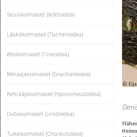
Seulakoimaiset (Adeloidea)
Läiskäkoimaiset (Tischerioidea)
Aitokoimaiset (Tineoidea)
Miinaajakoimaiset (Gracillarioidea)
Kehrääjäkoimaiset (Yponomeutoidea)
Denis
Outokoimaiset (Urodoidea)
Ylähe
Heim
Tuikekoimaiset (Choreutoidea)