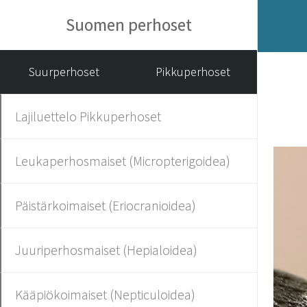
Suomen perhoset
Suurperhoset
Pikkuperhoset
Lajiluettelo Pikkuperhoset
Leukaperhosmaiset (Micropterigoidea)
Päistärkoimaiset (Eriocranioidea)
Juuriperhosmaiset (Hepialoidea)
Kääpiökoimaiset (Nepticuloidea)