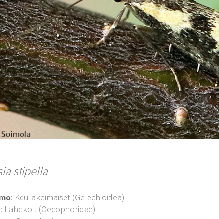
ia stipella
imo
: Keulakoimaiset (Gelechioidea)
o
: Lahokoit (Oecophoridae)