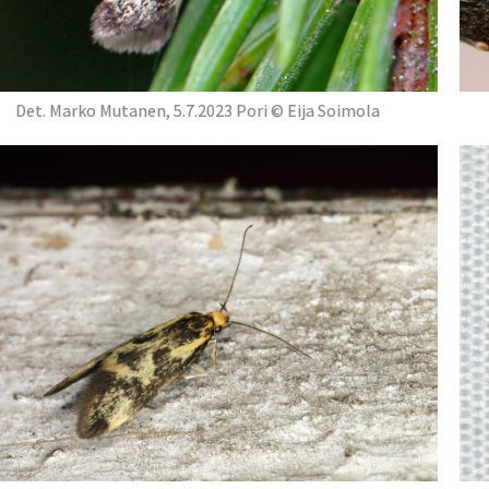
Det. Marko Mutanen, 5.7.2023 Pori © Eija Soimola