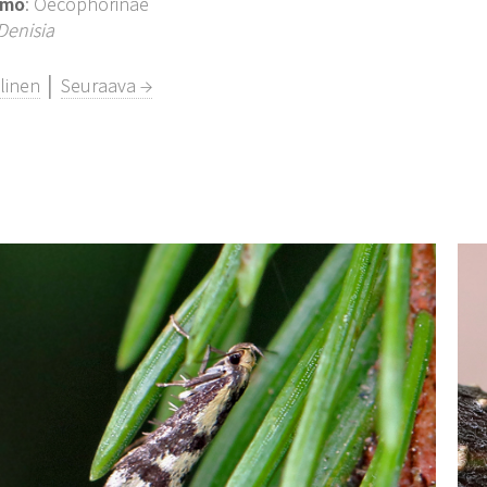
imo
: Oecophorinae
Denisia
linen
│
Seuraava →