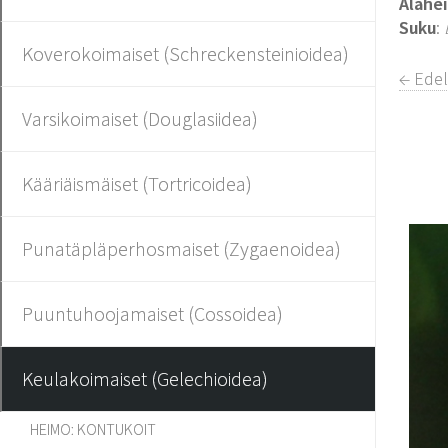
Alahe
Suku
:
Koverokoimaiset (Schreckensteinioidea)
← Edel
Varsikoimaiset (Douglasiidea)
Kääriäismäiset (Tortricoidea)
Punatäpläperhosmaiset (Zygaenoidea)
Puuntuhoojamaiset (Cossoidea)
Keulakoimaiset (Gelechioidea)
HEIMO: KONTUKOIT