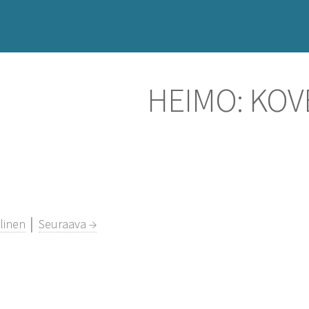
HEIMO: KOV
linen
│
Seuraava →