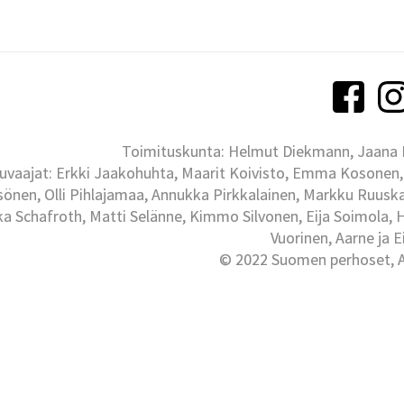
Toimituskunta: Helmut Diekmann, Jaana Ih
uvaajat: Erkki Jaakohuhta, Maarit Koivisto, Emma Kosonen,
önen, Olli Pihlajamaa, Annukka Pirkkalainen, Markku Ruuskan
ka Schafroth, Matti Selänne, Kimmo Silvonen, Eija Soimola, 
Vuorinen, Aarne ja 
© 2022 Suomen perhoset, Al