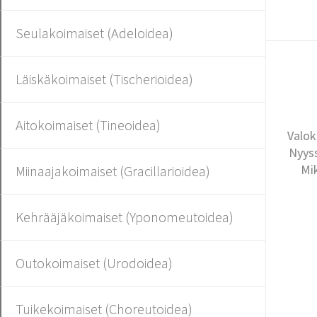
Seulakoimaiset (Adeloidea)
Läiskäkoimaiset (Tischerioidea)
Aitokoimaiset (Tineoidea)
Valok
Nyyss
Mi
Miinaajakoimaiset (Gracillarioidea)
Kehrääjäkoimaiset (Yponomeutoidea)
Outokoimaiset (Urodoidea)
Tuikekoimaiset (Choreutoidea)