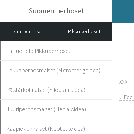
Suomen perhoset
Suurperhoset
Pikkuperhoset
Lajiluettelo Pikkuperhoset
Leukaperhosmaiset (Micropterigoidea)
XXX
Päistärkoimaiset (Eriocranioidea)
← Edel
Juuriperhosmaiset (Hepialoidea)
Kääpiökoimaiset (Nepticuloidea)