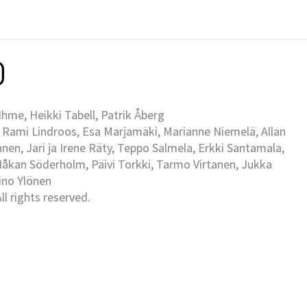
me, Heikki Tabell, Patrik Åberg
 Rami Lindroos, Esa Marjamäki, Marianne Niemelä, Allan
en, Jari ja Irene Räty, Teppo Salmela, Erkki Santamala,
Håkan Söderholm, Päivi Torkki, Tarmo Virtanen, Jukka
Eino Ylönen
l rights reserved.