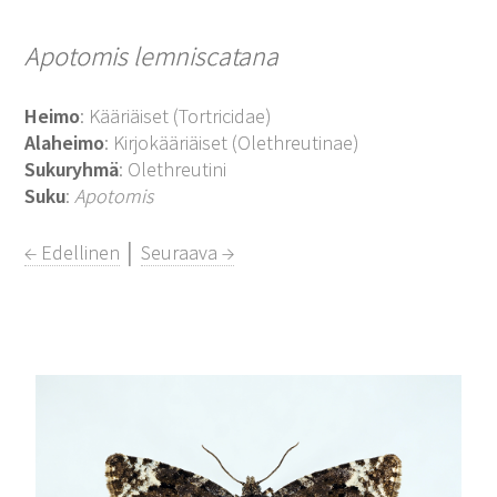
Apotomis lemniscatana
Heimo
: Kääriäiset (Tortricidae)
Alaheimo
: Kirjokääriäiset (Olethreutinae)
Sukuryhmä
: Olethreutini
Suku
:
Apotomis
← Edellinen
│
Seuraava →