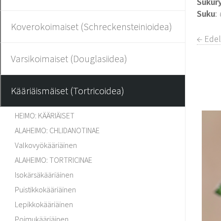
Sukur
Suku
:
Koverokoimaiset (Schreckensteinioidea)
← Ede
Varsikoimaiset (Douglasiidea)
Kääriäismäiset (Tortricoidea)
HEIMO: KÄÄRIÄISET
ALAHEIMO: CHLIDANOTINAE
Valkovyökääriäinen
ALAHEIMO: TORTRICINAE
Isokärsäkääriäinen
Puistikkokääriäinen
Lepikkokääriäinen
Poimukääriäinen