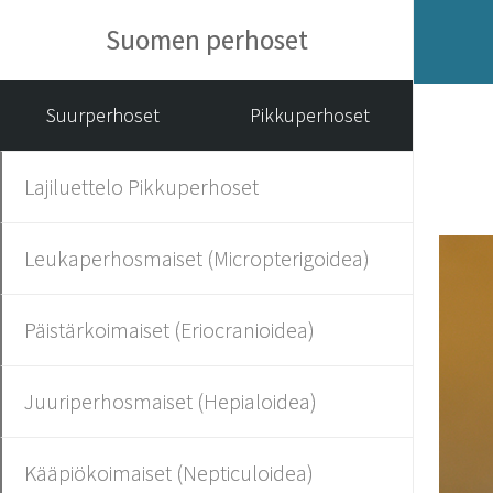
Suomen perhoset
Suurperhoset
Pikkuperhoset
Lajiluettelo Pikkuperhoset
Leukaperhosmaiset (Micropterigoidea)
Päistärkoimaiset (Eriocranioidea)
Juuriperhosmaiset (Hepialoidea)
Kääpiökoimaiset (Nepticuloidea)