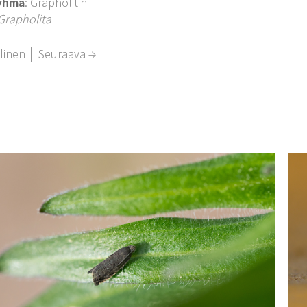
yhmä
: Grapholitini
Grapholita
llinen
│
Seuraava →