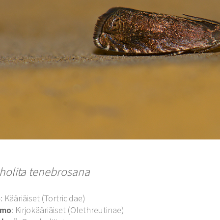
holita tenebrosana
o
: Kääriäiset (Tortricidae)
imo
: Kirjokääriäiset (Olethreutinae)