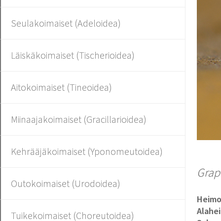
Seulakoimaiset (Adeloidea)
Läiskäkoimaiset (Tischerioidea)
Aitokoimaiset (Tineoidea)
Miinaajakoimaiset (Gracillarioidea)
Kehrääjäkoimaiset (Yponomeutoidea)
Grap
Outokoimaiset (Urodoidea)
Heim
Alahe
Tuikekoimaiset (Choreutoidea)