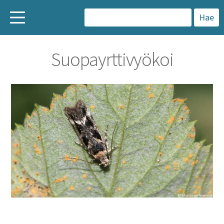
H
a
Suopayrttivyökoi
k
u
: