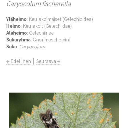
Caryocolum fischerella
Yläheimo
: Keulakoimaiset (Gelechioidea)
Heimo
: Keulakoit (Gelechiidae)
Alaheimo
: Gelechiinae
Sukuryhmä
: Gnorimoschemini
Suku
:
Caryocolum
← Edellinen
│
Seuraava →