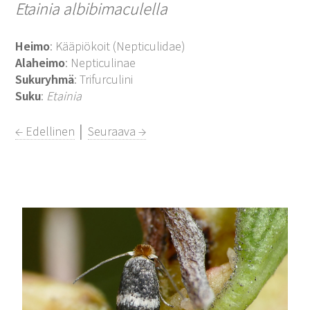
Etainia albibimaculella
Heimo
: Kääpiökoit (Nepticulidae)
Alaheimo
: Nepticulinae
Sukuryhmä
: Trifurculini
Suku
:
Etainia
← Edellinen
│
Seuraava →