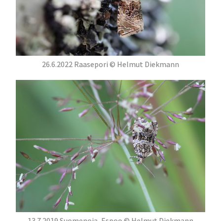
26.6.2022 Raasepori © Helmut Diekmann
13.7.2019 Suomenoja, Espoo © Helmut Diekmann