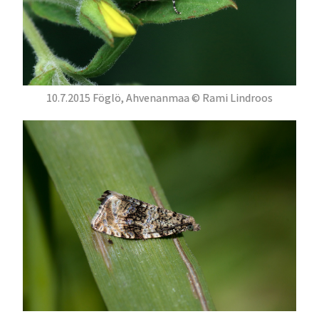
10.7.2015 Föglö, Ahvenanmaa © Rami Lindroos