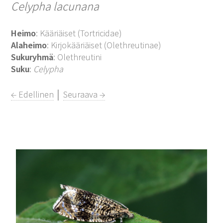
Celypha lacunana
Heimo
: Kääriäiset (Tortricidae)
Alaheimo
: Kirjokääriäiset (Olethreutinae)
Sukuryhmä
: Olethreutini
Suku
:
Celypha
← Edellinen
│
Seuraava →