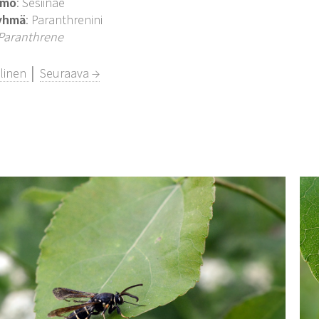
imo
: Sesiinae
yhmä
: Paranthrenini
Paranthrene
llinen
│
Seuraava →