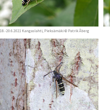
18.-20.6.2021 Kangaslahti, Pieksämäki © Patrik Åberg