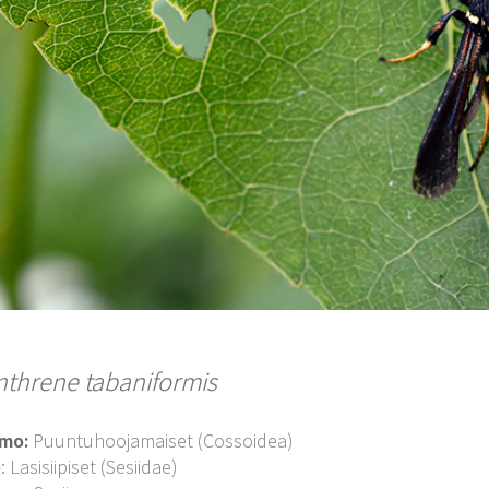
nthrene tabaniformis
imo:
Puuntuhoojamaiset (Cossoidea)
o
: Lasisiipiset (Sesiidae)