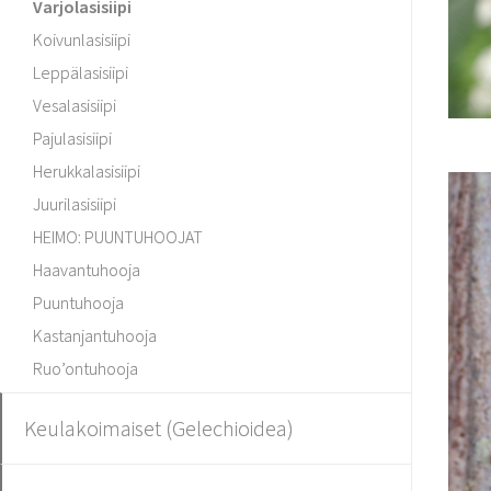
Varjolasisiipi
Koivunlasisiipi
Leppälasisiipi
Vesalasisiipi
Pajulasisiipi
Herukkalasisiipi
Juurilasisiipi
HEIMO: PUUNTUHOOJAT
Haavantuhooja
Puuntuhooja
Kastanjantuhooja
Ruo’ontuhooja
Keulakoimaiset (Gelechioidea)