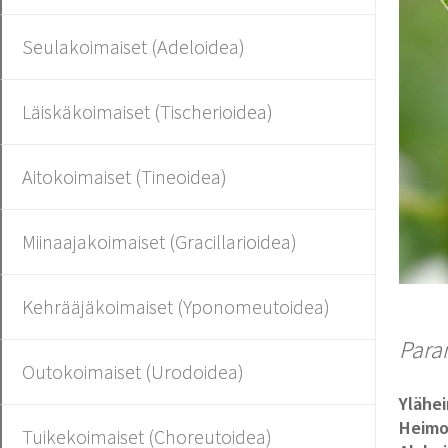
Seulakoimaiset (Adeloidea)
Läiskäkoimaiset (Tischerioidea)
Aitokoimaiset (Tineoidea)
Miinaajakoimaiset (Gracillarioidea)
Kehrääjäkoimaiset (Yponomeutoidea)
Para
Outokoimaiset (Urodoidea)
Ylähe
Heim
Tuikekoimaiset (Choreutoidea)