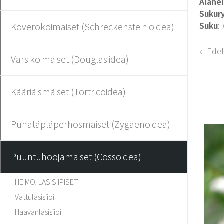
Alahe
Sukur
Suku
:
Koverokoimaiset (Schreckensteinioidea)
← Ede
Varsikoimaiset (Douglasiidea)
Kääriäismäiset (Tortricoidea)
Punatäpläperhosmaiset (Zygaenoidea)
Puuntuhoojamaiset (Cossoidea)
HEIMO: LASISIIPISET
Vattulasisiipi
Haavanlasisiipi