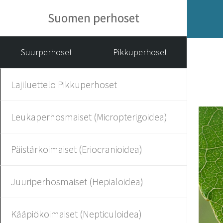
Suomen perhoset
Suurperhoset
Pikkuperhoset
Lajiluettelo Pikkuperhoset
Leukaperhosmaiset (Micropterigoidea)
Päistärkoimaiset (Eriocranioidea)
Juuriperhosmaiset (Hepialoidea)
Kääpiökoimaiset (Nepticuloidea)