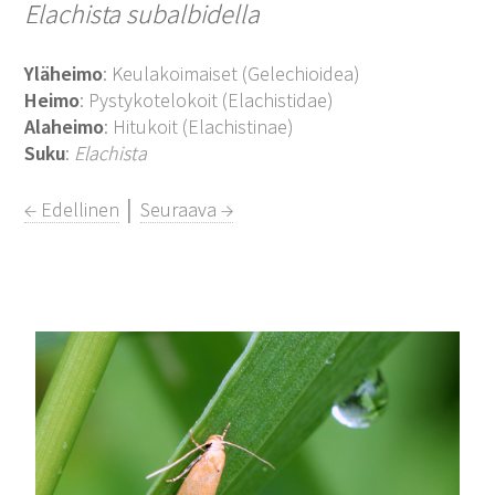
Elachista subalbidella
Yläheimo
: Keulakoimaiset (Gelechioidea)
Heimo
: Pystykotelokoit (Elachistidae)
Alaheimo
: Hitukoit (Elachistinae)
Suku
:
Elachista
← Edellinen
│
Seuraava →