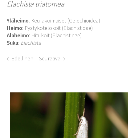
Elachista triatomea
Yläheimo
: Keulakoimaiset (Gelechioidea)
Heimo
: Pystykotelokoit (Elachistidae)
Alaheimo
: Hitukoit (Elachistinae)
Suku
:
Elachista
← Edellinen
│
Seuraava →