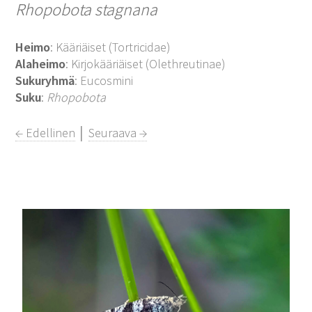
Rhopobota stagnana
Heimo
: Kääriäiset (Tortricidae)
Alaheimo
: Kirjokääriäiset (Olethreutinae)
Sukuryhmä
: Eucosmini
Suku
:
Rhopobota
← Edellinen
│
Seuraava →