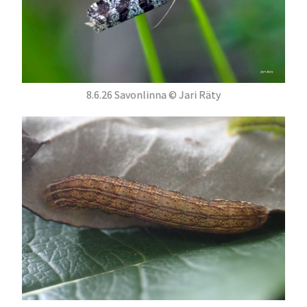
8.6.26 Savonlinna © Jari Räty