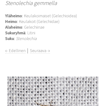
Stenolechia gemmella
Yläheimo
: Keulakoimaiset (Gelechioidea)
Heimo
: Keulakoit (Gelechiidae)
Alaheimo
: Gelechiinae
Sukuryhmä
: Litini
Suku
:
Stenolechia
← Edellinen
│
Seuraava →