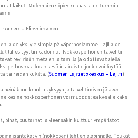
ummat laikut. Molempien siipien reunassa on tummia
aaria.
t concern – Elinvoimainen
n ja on yksi yleisimpiä päiväperhosiamme. Lajilla on
ollut lähes tyystin kadonnut. Nokkosperhonen talvehtii
tavat reviiriään metsien laitamilla ja odottavat siellä
ksi perhosmaailman kevään airuista, jonka voi löytää
ä tai raidan kukilta. (
Suomen Lajitietokeskus – Laji.fi
)
na heinäkuun lopulta syksyyn ja talvehtimisen jälkeen
sina kesinä nokkosperhonen voi muodostaa kesällä kaksi
.
 pihat, puutarhat ja yleensäkin kulttuuriympäristöt.
äinä isäntäkasvin (nokkosen) lehtien alapinnalle. Toukat