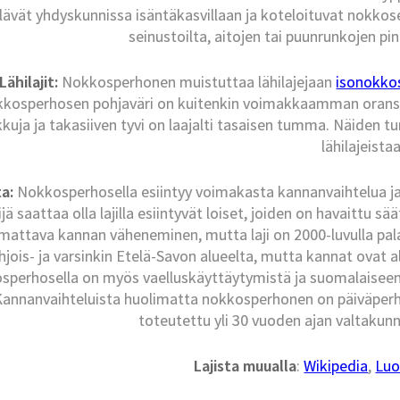
lävät yhdyskunnissa isäntäkasvillaan ja koteloituvat nokkos
seinustoilta, aitojen tai puunrunkojen pinn
Lähilajit:
Nokkosperhonen muistuttaa lähilajejaan
isonokko
kosperhosen pohjaväri on kuitenkin voimakkaamman oranssi, 
kkuja ja takasiiven tyvi on laajalti tasaisen tumma. Näiden
lähilajeista
a:
Nokkosperhosella esiintyy voimakasta kannanvaihtelua ja s
ijä saattaa olla lajilla esiintyvät loiset, joiden on havaittu sä
attava kannan väheneminen, mutta laji on 2000-luvulla palaut
jois- ja varsinkin Etelä-Savon alueelta, mutta kannat ovat a
perhosella on myös vaelluskäyttäytymistä ja suomalaiseen 
annanvaihteluista huolimatta nokkosperhonen on päiväperho
toteutettu yli 30 vuoden ajan valtakun
Lajista muualla
:
Wikipedia
,
Luo