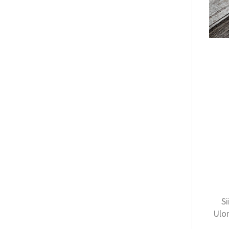
Si
Ulom