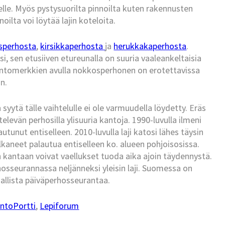
elle. Myös pystysuorilta pinnoilta kuten rakennusten
oilta voi löytää lajin koteloita.
sperhosta
,
kirsikkaperhosta
ja
herukkakaperhosta
.
sen etusiiven etureunalla on suuria vaaleankeltaisia
 tuntomerkkien avulla nokkosperhonen on erotettavissa
an.
yytä tälle vaihtelulle ei ole varmuudella löydetty. Eräs
ätelevän perhosilla ylisuuria kantoja. 1990-luvulla ilmeni
unut entiselleen. 2010-luvulla laji katosi lähes täysin
lkaneet palautua entiselleen ko. alueen pohjoisosissa.
kantaan voivat vaellukset tuoda aika ajoin täydennystä.
sseurannassa neljänneksi yleisin laji. Suomessa on
nallista päiväperhosseurantaa.
ntoPortti
,
Lepiforum