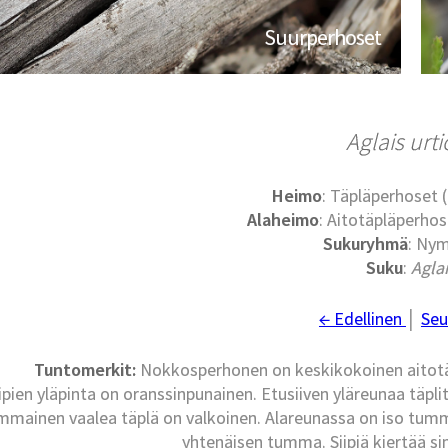
Suurperhoset
Aglais urt
Heimo
: Täpläperhoset
Alaheimo
: Aitotäpläperho
Sukuryhmä
: Nym
Suku
:
Agla
← Edellinen
│
Seu
Tuntomerkit:
Nokkosperhonen on keskikokoinen aitotäp
ipien yläpinta on oranssinpunainen. Etusiiven yläreunaa täplitt
mainen vaalea täplä on valkoinen. Alareunassa on iso tumma 
yhtenäisen tumma. Siipiä kiertää s