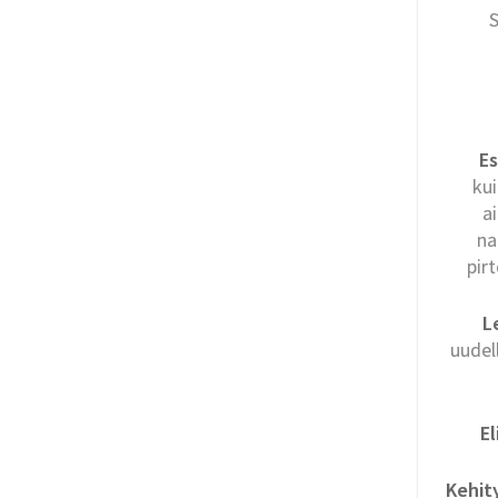
S
Es
kui
a
na
pir
L
uudel
El
Kehit