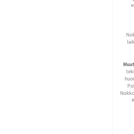
e
Nok
lai
Muut
tek
huom
Poh
Nokkos
K