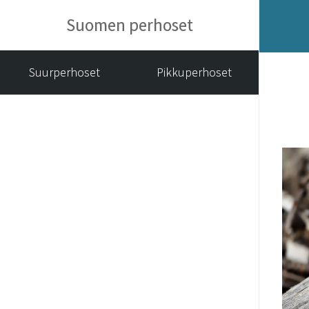
Suomen perhoset
Suurperhoset
Pikkuperhoset