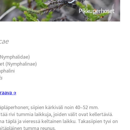
Pikkuperhoset
icae
 (Nymphalidae)
set (Nymphalinae)
phalini
is
raava →
läperhonen; siipien kärkiväli noin 40–52 mm.
ää rivi tummia laikkuja, joiden välit ovat kellertäviä.
täplä ja vieressä keltainen laikku. Takasiipien tyvi on
initäpläinen tumma reunus.