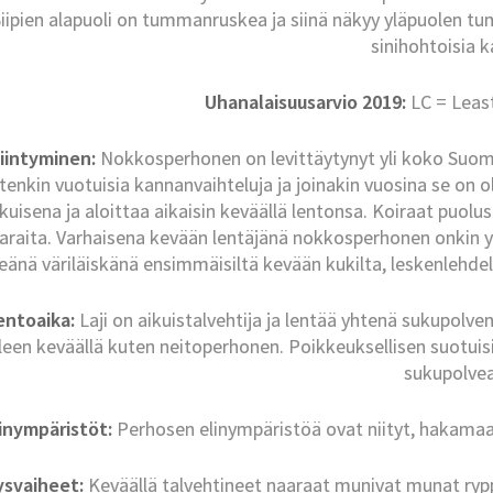
iipien alapuoli on tummanruskea ja siinä näkyy yläpuolen t
sinihohtoisia k
Uhanalaisuusarvio 2019:
LC = Leas
iintyminen:
Nokkosperhonen on levittäytynyt yli koko Suome
tenkin vuotuisia kannanvaihteluja ja joinakin vuosina se on 
ikuisena ja aloittaa aikaisin keväällä lentonsa. Koiraat puolus
araita. Varhaisena kevään lentäjänä nokkosperhonen onkin y
teänä väriläiskänä ensimmäisiltä kevään kukilta, leskenlehdelt
entoaika:
Laji on aikuistalvehtija ja lentää yhtenä sukupolve
leen keväällä kuten neitoperhonen. Poikkeuksellisen suotui
sukupolvea
inympäristöt:
Perhosen elinympäristöä ovat niityt, hakamaat,
ysvaiheet:
Keväällä talvehtineet naaraat munivat munat rypp