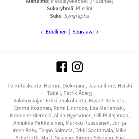
Alaheimo
: Metalliyökköset (Plusiinae)
Sukuryhmä
: Plusiini
Suku
:
Syngrapha
← Edellinen
│
Seuraava →
Toimituskunta: Helmut Diekmann, Jaana Ihme, Heikki
Tabell, Patrik Åberg
Valokuvaajat: Erkki Jaakohuhta, Maarit Koivisto,
Emma Kosonen, Rami Lindroos, Esa Marjamäki,
Marianne Niemelä, Allan Nyyssönen, Olli Pihlajamaa,
Annukka Pirkkalainen, Markku Ruuskanen, Jari ja
Irene Räty, Teppo Salmela, Erkki Santamala, Mika
Schafroth, Matti Selänne, Kimmo Silvonen, Eija