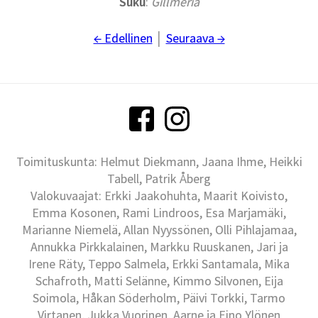
Suku
:
Gillmeria
← Edellinen
│
Seuraava →
Toimituskunta: Helmut Diekmann, Jaana Ihme, Heikki
Tabell, Patrik Åberg
Valokuvaajat: Erkki Jaakohuhta, Maarit Koivisto,
Emma Kosonen, Rami Lindroos, Esa Marjamäki,
Marianne Niemelä, Allan Nyyssönen, Olli Pihlajamaa,
Annukka Pirkkalainen, Markku Ruuskanen, Jari ja
Irene Räty, Teppo Salmela, Erkki Santamala, Mika
Schafroth, Matti Selänne, Kimmo Silvonen, Eija
Soimola, Håkan Söderholm, Päivi Torkki, Tarmo
Virtanen, Jukka Vuorinen, Aarne ja Eino Ylönen