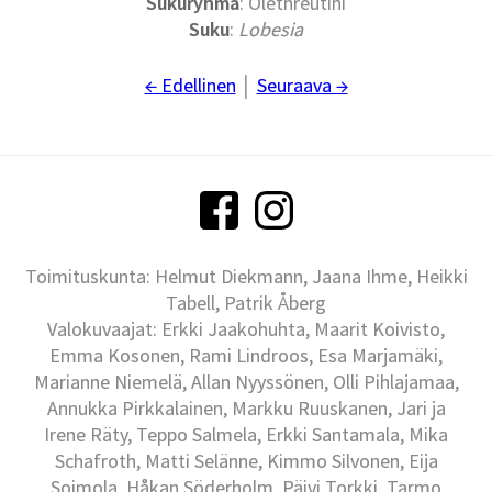
Sukuryhmä
: Olethreutini
Suku
:
Lobesia
← Edellinen
│
Seuraava →
Toimituskunta: Helmut Diekmann, Jaana Ihme, Heikki
Tabell, Patrik Åberg
Valokuvaajat: Erkki Jaakohuhta, Maarit Koivisto,
Emma Kosonen, Rami Lindroos, Esa Marjamäki,
Marianne Niemelä, Allan Nyyssönen, Olli Pihlajamaa,
Annukka Pirkkalainen, Markku Ruuskanen, Jari ja
Irene Räty, Teppo Salmela, Erkki Santamala, Mika
Schafroth, Matti Selänne, Kimmo Silvonen, Eija
Soimola, Håkan Söderholm, Päivi Torkki, Tarmo