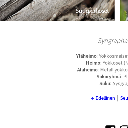
Suurperhoset
Syngrapha
Yläheimo
: Yökkösmaise
Heimo
: Yökköset (
Alaheimo
: Metalliyökkö
Sukuryhmä
: Pl
Suku
:
Syngra
← Edellinen
│
Seu