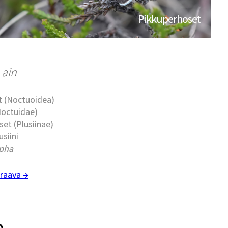
Pikkuperhoset
 ain
t (Noctuoidea)
Noctuidae)
set (Plusiinae)
usiini
pha
raava →