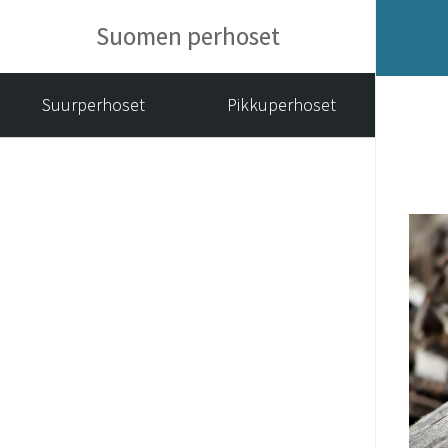
Suomen perhoset
Suurperhoset
Pikkuperhoset