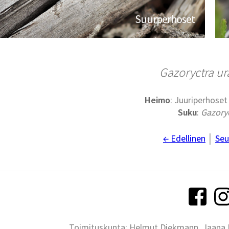
Suurperhoset
Gazoryctra
ur
Heimo
: Juuriperhoset
Suku
:
Gazory
← Edellinen
│
Seu
Toimituskunta: Helmut Diekmann, Jaana Ih