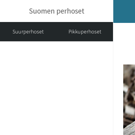
Suomen perhoset
Suurperhoset
Pikkuperhoset