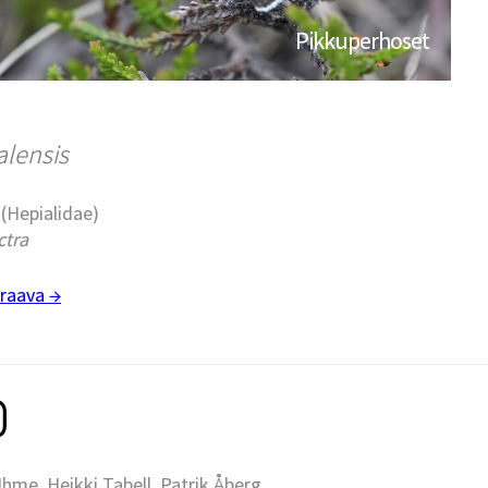
Pikkuperhoset
alensis
 (Hepialidae)
ctra
raava →
me, Heikki Tabell, Patrik Åberg