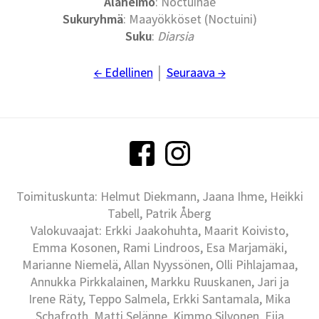
Alaheimo
: Noctuinae
Sukuryhmä
: Maayökköset (Noctuini)
Suku
:
Diarsia
← Edellinen
│
Seuraava →
Toimituskunta: Helmut Diekmann, Jaana Ihme, Heikki
Tabell, Patrik Åberg
Valokuvaajat: Erkki Jaakohuhta, Maarit Koivisto,
Emma Kosonen, Rami Lindroos, Esa Marjamäki,
Marianne Niemelä, Allan Nyyssönen, Olli Pihlajamaa,
Annukka Pirkkalainen, Markku Ruuskanen, Jari ja
Irene Räty, Teppo Salmela, Erkki Santamala, Mika
Schafroth, Matti Selänne, Kimmo Silvonen, Eija