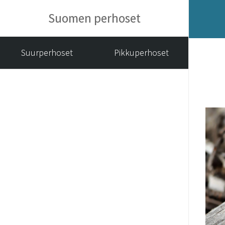
Suomen perhoset
Suurperhoset
Pikkuperhoset