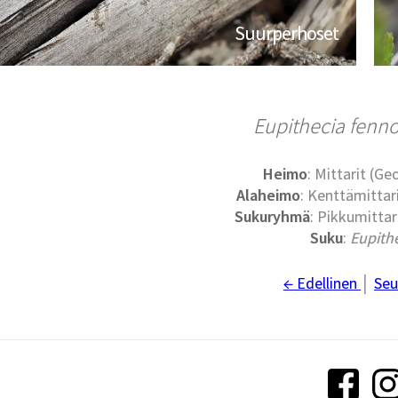
Suurperhoset
Eupithecia fenn
Heimo
: Mittarit (G
Alaheimo
: Kenttämittari
Sukuryhmä
: Pikkumittari
Suku
:
Eupith
← Edellinen
│
Seu