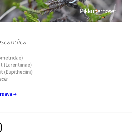
Pikkuperhoset
oscandica
eometridae)
t (Larentiinae)
t (Eupitheciini)
ecia
raava →