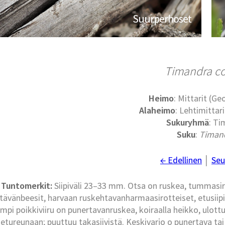
Suurperhoset
Timandra c
Heimo
: Mittarit (G
Alaheimo
: Lehtimittari
Sukuryhmä
: Ti
Suku
:
Timan
← Edellinen
│
Seu
Tuntomerkit:
Siipiväli 23–33 mm. Otsa on ruskea, tummasiro
rtävänbeesit, harvaan ruskehtavanharmaasirotteiset, etusiip
empi poikkiviiru on punertavanruskea, koiraalla heikko, ulottu
 etureunaan; puuttuu takasiivistä. Keskivarjo o punertava tai 