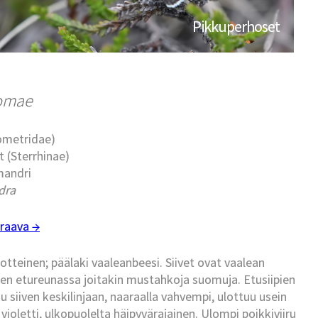
Pikkuperhoset
omae
eometridae)
t (Sterrhinae)
mandri
dra
raava →
tteinen; päälaki vaaleanbeesi. Siivet ovat vaalean
ien etureunassa joitakin mustahkoja suomuja. Etusiipien
u siiven keskilinjaan, naaraalla vahvempi, ulottuu usein
violetti, ulkopuolelta häipyvärajainen. Ulompi poikkiviiru