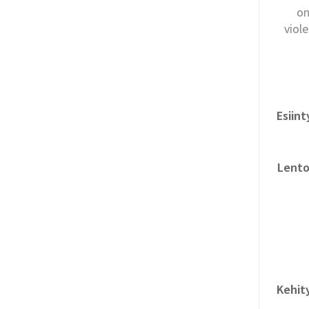
on
viol
Esiin
Lento
Kehit