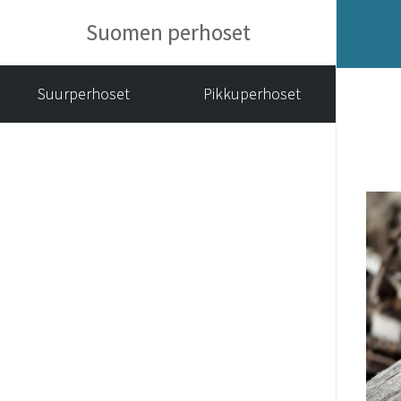
Suomen perhoset
Suurperhoset
Pikkuperhoset