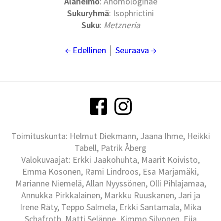
Alaheimo
: Anomologinae
Sukuryhmä
: Isophrictini
Suku
:
Metzneria
← Edellinen
│
Seuraava →
Toimituskunta: Helmut Diekmann, Jaana Ihme, Heikki
Tabell, Patrik Åberg
Valokuvaajat: Erkki Jaakohuhta, Maarit Koivisto,
Emma Kosonen, Rami Lindroos, Esa Marjamäki,
Marianne Niemelä, Allan Nyyssönen, Olli Pihlajamaa,
Annukka Pirkkalainen, Markku Ruuskanen, Jari ja
Irene Räty, Teppo Salmela, Erkki Santamala, Mika
Schafroth, Matti Selänne, Kimmo Silvonen, Eija