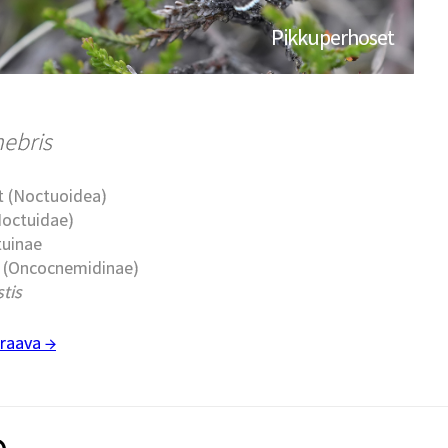
Pikkuperhoset
nebris
t (Noctuoidea)
Noctuidae)
tuinae
 (Oncocnemidinae)
tis
raava →