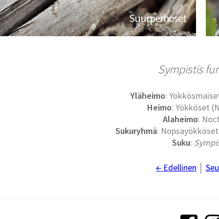
Suurperhoset
Sympistis fu
Yläheimo
: Yökkösmaise
Heimo
: Yökköset (
Alaheimo
: Noc
Sukuryhmä
: Nopsayökköset
Suku
:
Sympis
← Edellinen
│
Seu