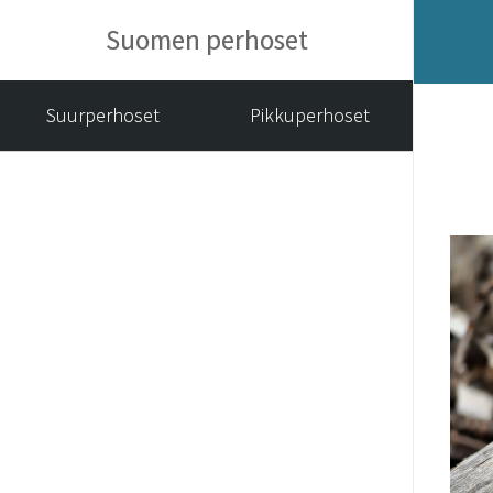
Suomen perhoset
Suurperhoset
Pikkuperhoset