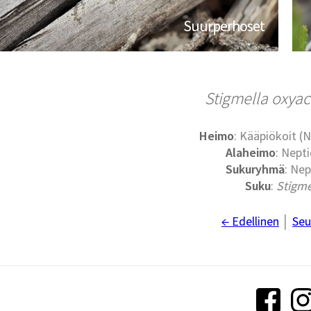
Suurperhoset
Stigmella oxyac
Heimo
: Kääpiökoit (N
Alaheimo
: Nepti
Sukuryhmä
: Nep
Suku
:
Stigme
← Edellinen
│
Seu