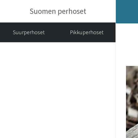
Suomen perhoset
Suurperhoset
Pikkuperhoset