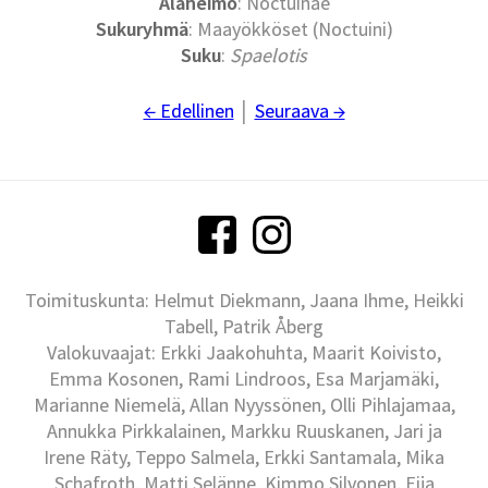
Alaheimo
: Noctuinae
Sukuryhmä
: Maayökköset (Noctuini)
Suku
:
Spaelotis
← Edellinen
│
Seuraava →
Toimituskunta: Helmut Diekmann, Jaana Ihme, Heikki
Tabell, Patrik Åberg
Valokuvaajat: Erkki Jaakohuhta, Maarit Koivisto,
Emma Kosonen, Rami Lindroos, Esa Marjamäki,
Marianne Niemelä, Allan Nyyssönen, Olli Pihlajamaa,
Annukka Pirkkalainen, Markku Ruuskanen, Jari ja
Irene Räty, Teppo Salmela, Erkki Santamala, Mika
Schafroth, Matti Selänne, Kimmo Silvonen, Eija