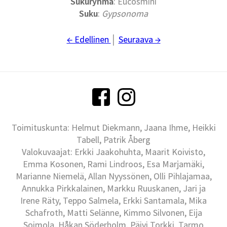
Sukuryhmä
: Eucosmini
Suku
:
Gypsonoma
← Edellinen
│
Seuraava →
Toimituskunta: Helmut Diekmann, Jaana Ihme, Heikki
Tabell, Patrik Åberg
Valokuvaajat: Erkki Jaakohuhta, Maarit Koivisto,
Emma Kosonen, Rami Lindroos, Esa Marjamäki,
Marianne Niemelä, Allan Nyyssönen, Olli Pihlajamaa,
Annukka Pirkkalainen, Markku Ruuskanen, Jari ja
Irene Räty, Teppo Salmela, Erkki Santamala, Mika
Schafroth, Matti Selänne, Kimmo Silvonen, Eija
Soimola, Håkan Söderholm, Päivi Torkki, Tarmo