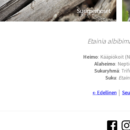
Suurperhoset
Etainia albibim
Heimo
: Kääpiökoit (N
Alaheimo
: Nepti
Sukuryhmä
: Trif
Suku
:
Etain
← Edellinen
│
Seu