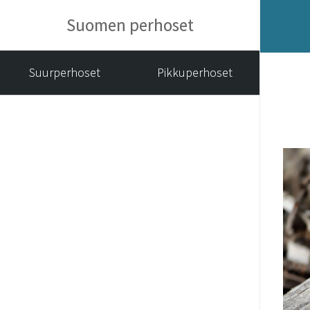
Suomen perhoset
Suurperhoset
Pikkuperhoset