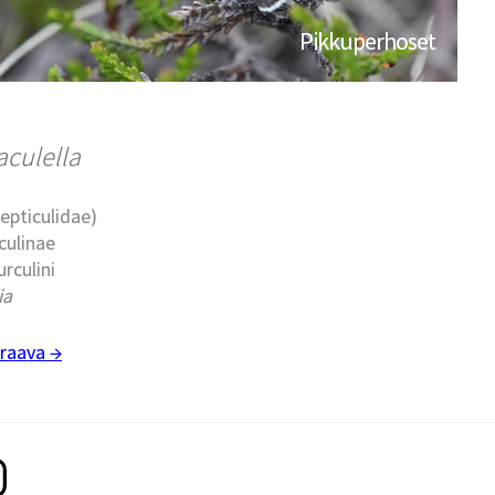
Pikkuperhoset
aculella
epticulidae)
culinae
urculini
ia
raava →