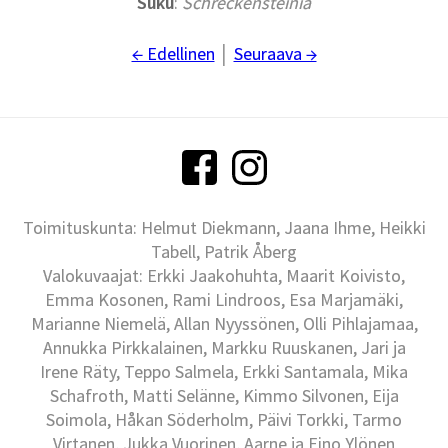
Suku
:
Schreckensteinia
← Edellinen
│
Seuraava →
Toimituskunta: Helmut Diekmann, Jaana Ihme, Heikki
Tabell, Patrik Åberg
Valokuvaajat: Erkki Jaakohuhta, Maarit Koivisto,
Emma Kosonen, Rami Lindroos, Esa Marjamäki,
Marianne Niemelä, Allan Nyyssönen, Olli Pihlajamaa,
Annukka Pirkkalainen, Markku Ruuskanen, Jari ja
Irene Räty, Teppo Salmela, Erkki Santamala, Mika
Schafroth, Matti Selänne, Kimmo Silvonen, Eija
Soimola, Håkan Söderholm, Päivi Torkki, Tarmo
Virtanen, Jukka Vuorinen, Aarne ja Eino Ylönen