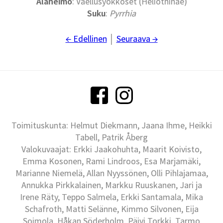
Alaheimo
: Vaellusyökköset (Heliothinae)
Suku
:
Pyrrhia
← Edellinen
│
Seuraava →
Toimituskunta: Helmut Diekmann, Jaana Ihme, Heikki
Tabell, Patrik Åberg
Valokuvaajat: Erkki Jaakohuhta, Maarit Koivisto,
Emma Kosonen, Rami Lindroos, Esa Marjamäki,
Marianne Niemelä, Allan Nyyssönen, Olli Pihlajamaa,
Annukka Pirkkalainen, Markku Ruuskanen, Jari ja
Irene Räty, Teppo Salmela, Erkki Santamala, Mika
Schafroth, Matti Selänne, Kimmo Silvonen, Eija
Soimola, Håkan Söderholm, Päivi Torkki, Tarmo